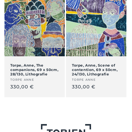
Torpe, Anne, The
Torpe, Anne, Scene of
companions, 69 x 50cm,
contention, 69 x 50cm,
28/130, Lithografie
24/130, Lithografie
Künstler:
TORPE ANNE
Künstler:
TORPE ANNE
Normaler
330,00 €
Normaler
330,00 €
Preis
Preis