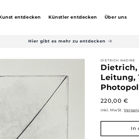
Kunst entdecken
Künstler entdecken
Über uns
Hier gibt es mehr zu entdecken
DIETRICH NADINE
Dietrich
Leitung, 
Photopol
Normaler
220,00 €
Preis
inkl. MwSt.
Versan
In