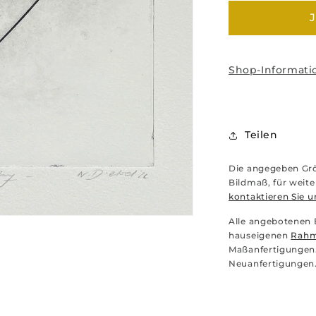
J
Shop-Informati
Teilen
Die angegeben Grö
Bildmaß, für weit
kontaktieren Sie u
Alle angebotenen 
hauseigenen
Rahm
Maßanfertigungen.
Neuanfertigungen