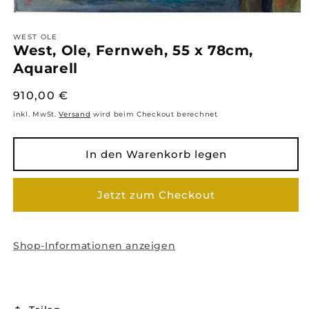
Medien
1
in
WEST OLE
West, Ole, Fernweh, 55 x 78cm,
Modal
öffnen
Aquarell
Normaler
910,00 €
Preis
inkl. MwSt.
Versand
wird beim Checkout berechnet
In den Warenkorb legen
Jetzt zum Checkout
Shop-Informationen anzeigen